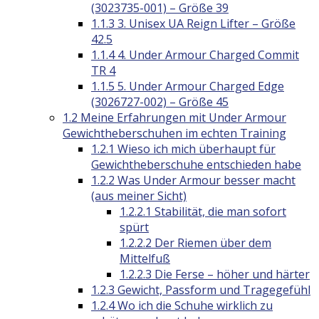
(3023735-001) – Größe 39
1.1.3
3. Unisex UA Reign Lifter – Größe
42.5
1.1.4
4. Under Armour Charged Commit
TR 4
1.1.5
5. Under Armour Charged Edge
(3026727-002) – Größe 45
1.2
Meine Erfahrungen mit Under Armour
Gewichtheberschuhen im echten Training
1.2.1
Wieso ich mich überhaupt für
Gewichtheberschuhe entschieden habe
1.2.2
Was Under Armour besser macht
(aus meiner Sicht)
1.2.2.1
Stabilität, die man sofort
spürt
1.2.2.2
Der Riemen über dem
Mittelfuß
1.2.2.3
Die Ferse – höher und härter
1.2.3
Gewicht, Passform und Tragegefühl
1.2.4
Wo ich die Schuhe wirklich zu